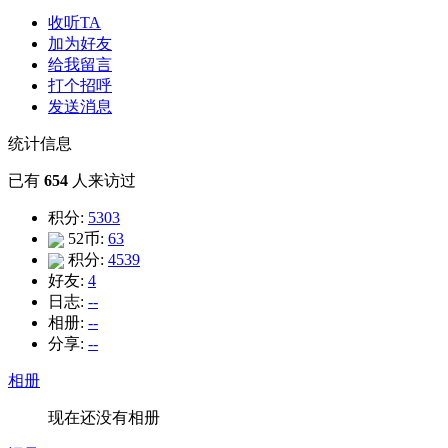
收听TA
加为好友
给我留言
打个招呼
发送消息
统计信息
已有
654
人来访过
积分:
5303
52币:
63
积分:
4539
好友:
4
日志:
--
相册:
--
分享:
--
相册
现在还没有相册