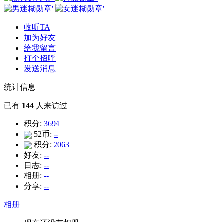
收听TA
加为好友
给我留言
打个招呼
发送消息
统计信息
已有
144
人来访过
积分:
3694
52币:
--
积分:
2063
好友:
--
日志:
--
相册:
--
分享:
--
相册