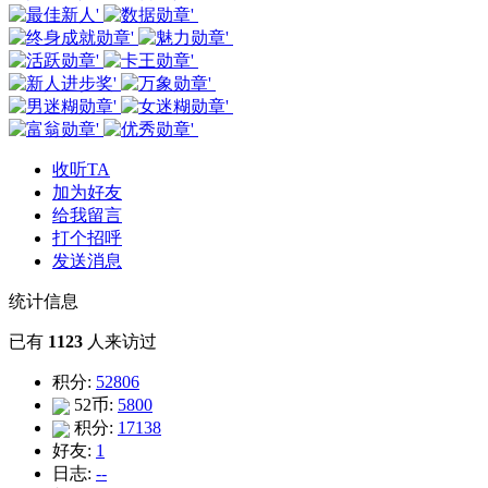
收听TA
加为好友
给我留言
打个招呼
发送消息
统计信息
已有
1123
人来访过
积分:
52806
52币:
5800
积分:
17138
好友:
1
日志:
--