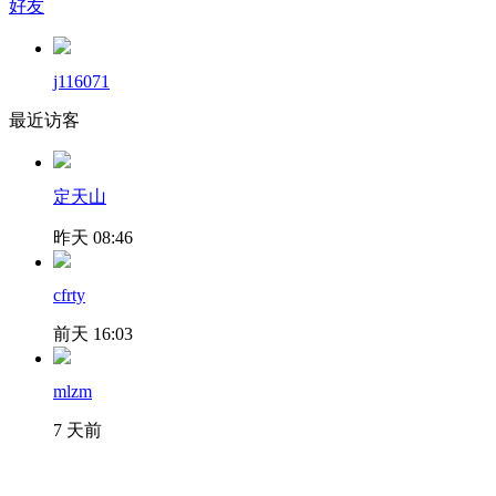
好友
j116071
最近访客
定天山
昨天 08:46
cfrty
前天 16:03
mlzm
7 天前