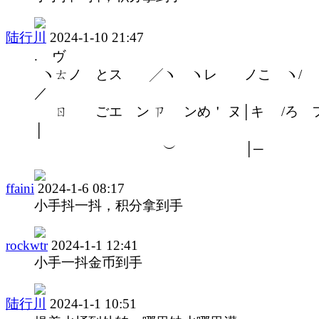
陆行川
2024-1-10 21:47
. ヴ
ヽㄊノ とス ゝ╱ヽ ヽレ ノこ ヽ/
／
ㄖ ごエ ン ㄗ ンめ＇ ヌ│キ /ろ 
│ゝ
︶ │─
ffaini
2024-1-6 08:17
小手抖一抖，积分拿到手
rockwtr
2024-1-1 12:41
小手一抖金币到手
陆行川
2024-1-1 10:51