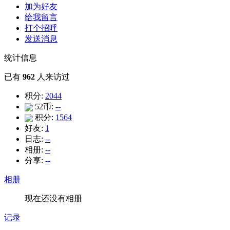
加为好友
给我留言
打个招呼
发送消息
统计信息
已有
962
人来访过
积分:
2044
52币:
--
积分:
1564
好友:
1
日志:
--
相册:
--
分享:
--
相册
现在还没有相册
记录