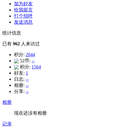
加为好友
给我留言
打个招呼
发送消息
统计信息
已有
962
人来访过
积分:
2044
52币:
--
积分:
1564
好友:
1
日志:
--
相册:
--
分享:
--
相册
现在还没有相册
记录