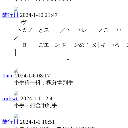
陆行川
2024-1-10 21:47
. ヴ
ヽㄊノ とス ゝ╱ヽ ヽレ ノこ ヽ/
／
ㄖ ごエ ン ㄗ ンめ＇ ヌ│キ /ろ 
│ゝ
︶ │─
ffaini
2024-1-6 08:17
小手抖一抖，积分拿到手
rockwtr
2024-1-1 12:41
小手一抖金币到手
陆行川
2024-1-1 10:51