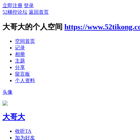
立即注册
登录
52梯控论坛
返回首页
大哥大的个人空间
https://www.52tikong.
空间首页
记录
相册
主题
分享
留言板
个人资料
头像
大哥大
收听TA
加为好友