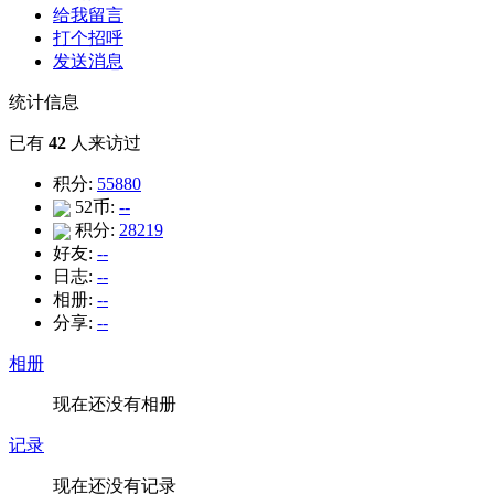
给我留言
打个招呼
发送消息
统计信息
已有
42
人来访过
积分:
55880
52币:
--
积分:
28219
好友:
--
日志:
--
相册:
--
分享:
--
相册
现在还没有相册
记录
现在还没有记录