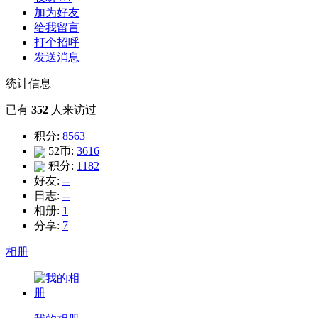
加为好友
给我留言
打个招呼
发送消息
统计信息
已有
352
人来访过
积分:
8563
52币:
3616
积分:
1182
好友:
--
日志:
--
相册:
1
分享:
7
相册