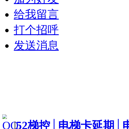
给我留言
打个招呼
发送消息
|
52梯控│电梯卡延期│