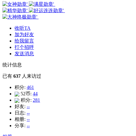
收听TA
加为好友
给我留言
打个招呼
发送消息
统计信息
已有
637
人来访过
积分:
461
52币:
44
积分:
281
好友:
--
日志:
--
相册:
--
分享:
--