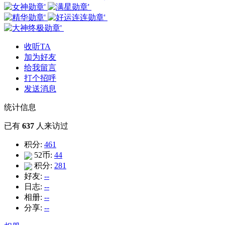
收听TA
加为好友
给我留言
打个招呼
发送消息
统计信息
已有
637
人来访过
积分:
461
52币:
44
积分:
281
好友:
--
日志:
--
相册:
--
分享:
--