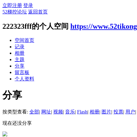
立即注册
登录
52梯控论坛
返回首页
222323fff的个人空间
https://www.52tikon
空间首页
记录
相册
主题
分享
留言板
个人资料
分享
按类型查看:
全部
|
网址
|
视频
|
音乐
|
Flash
|
相册
|
图片
|
投票
|
用户
|
现在还没分享