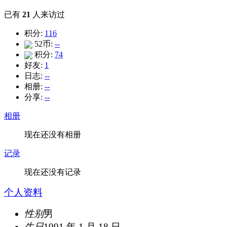
已有
21
人来访过
积分:
116
52币:
--
积分:
74
好友:
1
日志:
--
相册:
--
分享:
--
相册
现在还没有相册
记录
现在还没有记录
个人资料
性别
男
生日
1991 年 1 月 18 日