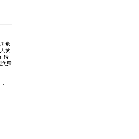
0所党
人发
,请
大型免费
...