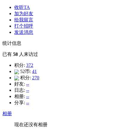
收听TA
加为好友
给我留言
打个招呼
发送消息
统计信息
已有
58
人来访过
积分:
372
52币:
41
积分:
270
好友:
--
日志:
--
相册:
--
分享:
--
相册
现在还没有相册