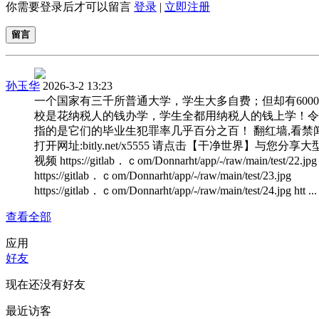
你需要登录后才可以留言
登录
|
立即注册
留言
孙玉华
2026-3-2 13:23
一个国家有三千所普通大学，学生大多自费；但却有600
校是花纳税人的钱办学，学生全都用纳税人的钱上学！令
指的是它们的毕业生犯罪率几乎百分之百！ 翻红墙,看禁闻
打开网址:bitly.net/x5555 请点击【干净世界】与您分享
视频 https://gitlab．ｃom/Donnarht/app/-/raw/main/test/22.jpg
https://gitlab．ｃom/Donnarht/app/-/raw/main/test/23.jpg
https://gitlab．ｃom/Donnarht/app/-/raw/main/test/24.jpg htt ... 
查看全部
应用
好友
现在还没有好友
最近访客