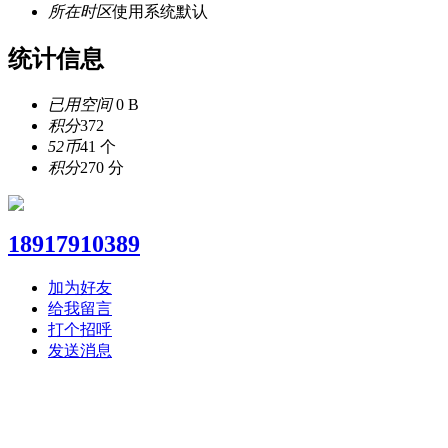
所在时区
使用系统默认
统计信息
已用空间
0 B
积分
372
52币
41 个
积分
270 分
18917910389
加为好友
给我留言
打个招呼
发送消息