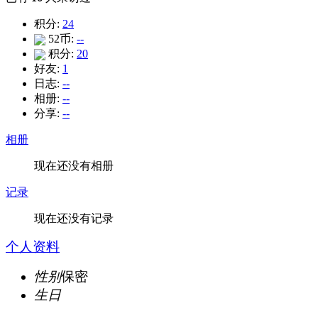
积分:
24
52币:
--
积分:
20
好友:
1
日志:
--
相册:
--
分享:
--
相册
现在还没有相册
记录
现在还没有记录
个人资料
性别
保密
生日