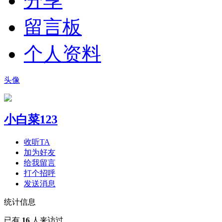
分享
留言板
个人资料
头像
小白菜123
收听TA
加为好友
给我留言
打个招呼
发送消息
统计信息
已有
16
人来访过