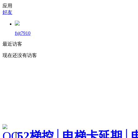
应用
好友
fsjt7910
最近访客
现在还没有访客
|
52梯控│电梯卡延期│