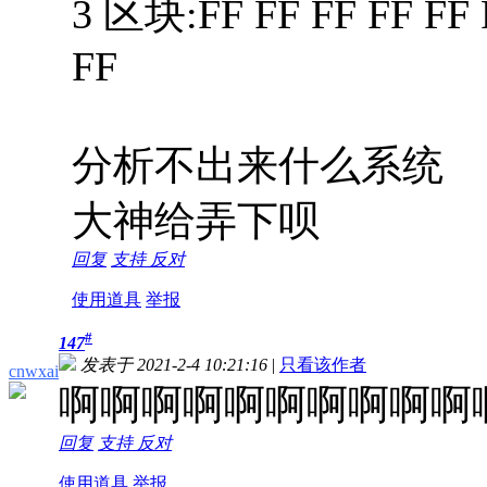
3 区块:FF FF FF FF FF F
FF
分析不出来什么系统
大神给弄下呗
回复
支持
反对
使用道具
举报
#
147
发表于 2021-2-4 10:21:16
|
只看该作者
cnwxai
啊啊啊啊啊啊啊啊啊啊
回复
支持
反对
使用道具
举报