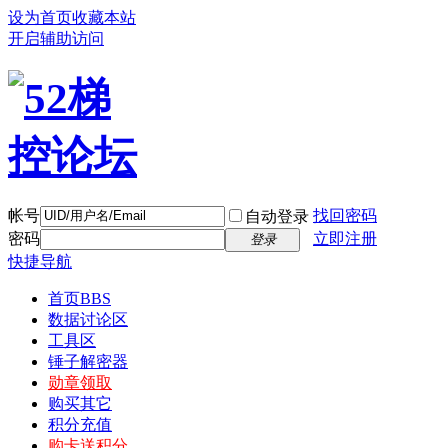
设为首页
收藏本站
开启辅助访问
帐号
找回密码
自动登录
密码
立即注册
登录
快捷导航
首页
BBS
数据讨论区
工具区
锤子解密器
勋章领取
购买其它
积分充值
购卡送积分