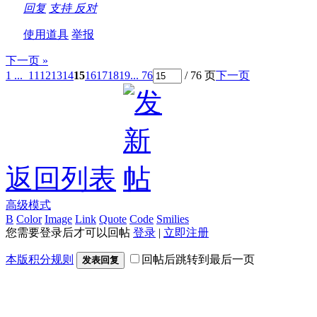
回复
支持
反对
使用道具
举报
下一页 »
1 ...
11
12
13
14
15
16
17
18
19
... 76
/ 76 页
下一页
返回列表
高级模式
B
Color
Image
Link
Quote
Code
Smilies
您需要登录后才可以回帖
登录
|
立即注册
本版积分规则
回帖后跳转到最后一页
发表回复