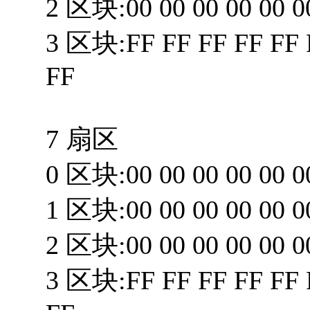
2 区块:00 00 00 00 00 00
3 区块:FF FF FF FF FF F
FF
7 扇区
0 区块:00 00 00 00 00 00
1 区块:00 00 00 00 00 00
2 区块:00 00 00 00 00 00
3 区块:FF FF FF FF FF F