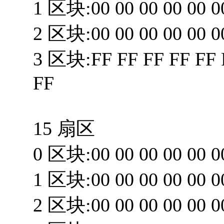
1 区块:00 00 00 00 00 00
2 区块:00 00 00 00 00 00
3 区块:FF FF FF FF FF F
FF
15 扇区
0 区块:00 00 00 00 00 00
1 区块:00 00 00 00 00 00
2 区块:00 00 00 00 00 00