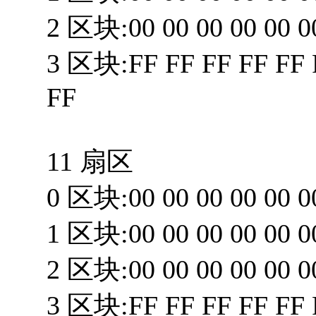
2 区块:00 00 00 00 00 00
3 区块:FF FF FF FF FF F
FF
11 扇区
0 区块:00 00 00 00 00 00
1 区块:00 00 00 00 00 00
2 区块:00 00 00 00 00 00
3 区块:FF FF FF FF FF F