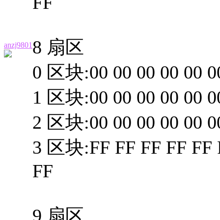
FF
8 扇区
anzj9801
0 区块:00 00 00 00 00 00
1 区块:00 00 00 00 00 00
2 区块:00 00 00 00 00 00
3 区块:FF FF FF FF FF F
FF
9 扇区