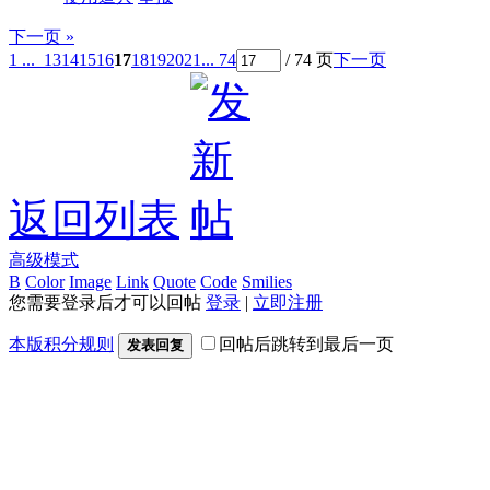
下一页 »
1 ...
13
14
15
16
17
18
19
20
21
... 74
/ 74 页
下一页
返回列表
高级模式
B
Color
Image
Link
Quote
Code
Smilies
您需要登录后才可以回帖
登录
|
立即注册
本版积分规则
回帖后跳转到最后一页
发表回复