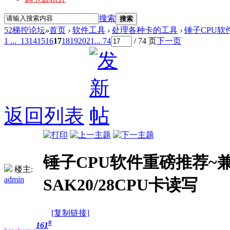
搜索
搜索
52梯控论坛
»
首页
›
软件工具
›
处理各种卡的工具
›
锤子CPU软
1 ...
13
14
15
16
17
18
19
20
21
... 74
/ 74 页
下一页
返回列表
锤子CPU软件重磅推荐~
楼主:
admin
SAK20/28CPU卡读写
[复制链接]
#
161