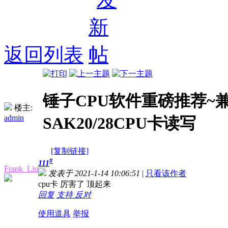
返回列表
锤子CPU软件重磅推荐~
楼主:
admin
SAK20/28CPU卡读写
[复制链接]
#
111
Frank_Liu
发表于 2021-1-14 10:06:51
|
只看该作者
cpu卡 厉害了 顶起来
回复
支持
反对
使用道具
举报