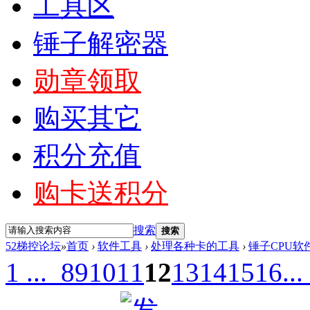
工具区
锤子解密器
勋章领取
购买其它
积分充值
购卡送积分
搜索
搜索
52梯控论坛
»
首页
›
软件工具
›
处理各种卡的工具
›
锤子CPU软
1 ...
8
9
10
11
12
13
14
15
16
...