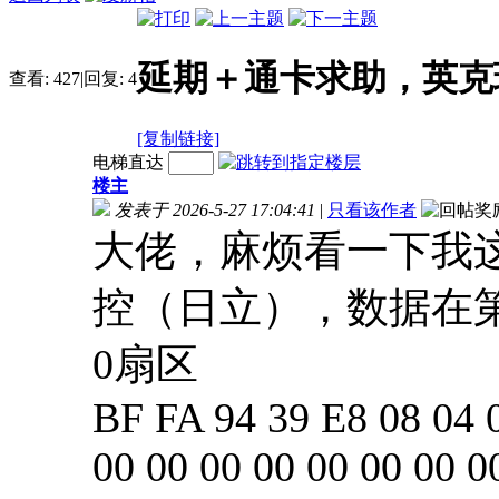
延期＋通卡求助，英克
查看:
427
|
回复:
4
[复制链接]
电梯直达
楼主
发表于 2026-5-27 17:04:41
|
只看该作者
大佬，麻烦看一下我
控（日立），数据在
0扇区
BF FA 94 39 E8 08 04 0
00 00 00 00 00 00 00 0