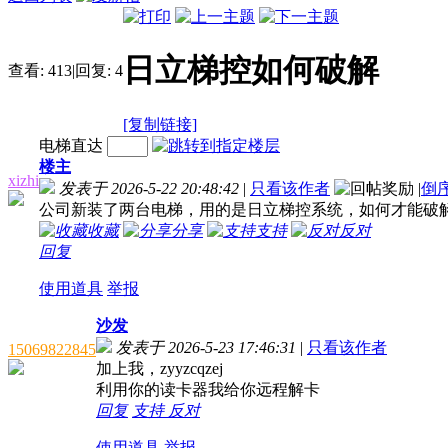
日立梯控如何破解
查看:
413
|
回复:
4
[复制链接]
电梯直达
楼主
xizhi
发表于 2026-5-22 20:48:42
|
只看该作者
|
倒
公司新装了两台电梯，用的是日立梯控系统，如何才能破解
收藏
分享
支持
反对
回复
使用道具
举报
沙发
发表于 2026-5-23 17:46:31
|
只看该作者
15069822845
加上我，zyyzcqzej
利用你的读卡器我给你远程解卡
回复
支持
反对
使用道具
举报