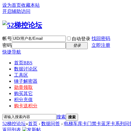
设为首页
收藏本站
开启辅助访问
帐号
找回密码
自动登录
密码
立即注册
登录
快捷导航
首页
BBS
数据讨论区
工具区
锤子解密器
勋章领取
购买其它
积分充值
购卡送积分
搜索
搜索
52梯控论坛
»
首页
›
数据问答
›
电梯车库卡门禁卡蓝牙卡系列问
返回列表