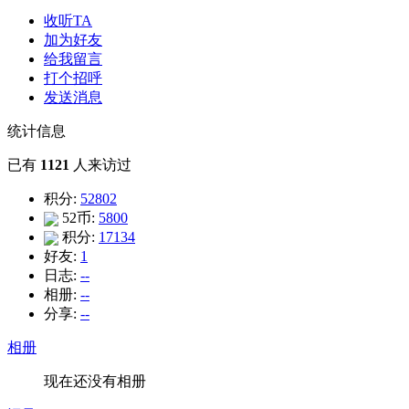
收听TA
加为好友
给我留言
打个招呼
发送消息
统计信息
已有
1121
人来访过
积分:
52802
52币:
5800
积分:
17134
好友:
1
日志:
--
相册:
--
分享:
--
相册
现在还没有相册