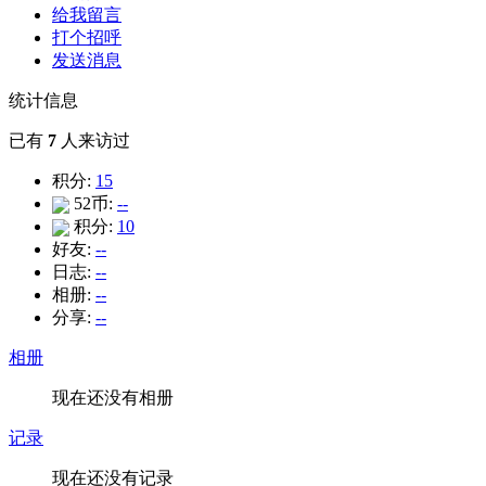
给我留言
打个招呼
发送消息
统计信息
已有
7
人来访过
积分:
15
52币:
--
积分:
10
好友:
--
日志:
--
相册:
--
分享:
--
相册
现在还没有相册
记录
现在还没有记录