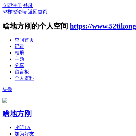
立即注册
登录
52梯控论坛
返回首页
啥地方刚的个人空间
https://www.52tikon
空间首页
记录
相册
主题
分享
留言板
个人资料
头像
啥地方刚
收听TA
加为好友