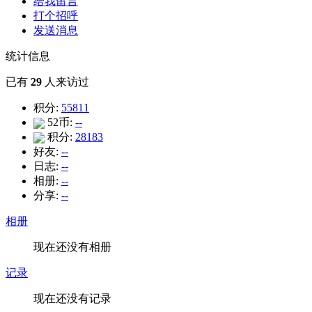
给我留言
打个招呼
发送消息
统计信息
已有
29
人来访过
积分:
55811
52币:
--
积分:
28183
好友:
--
日志:
--
相册:
--
分享:
--
相册
现在还没有相册
记录
现在还没有记录