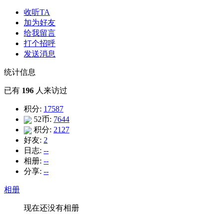
收听TA
加为好友
给我留言
打个招呼
发送消息
统计信息
已有
196
人来访过
积分:
17587
52币:
7644
积分:
2127
好友:
2
日志:
--
相册:
--
分享:
--
相册
现在还没有相册