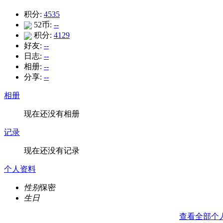
积分:
4535
52币:
--
积分:
4129
好友:
--
日志:
--
相册:
--
分享:
--
相册
现在还没有相册
记录
现在还没有记录
个人资料
性别
保密
生日
查看全部个