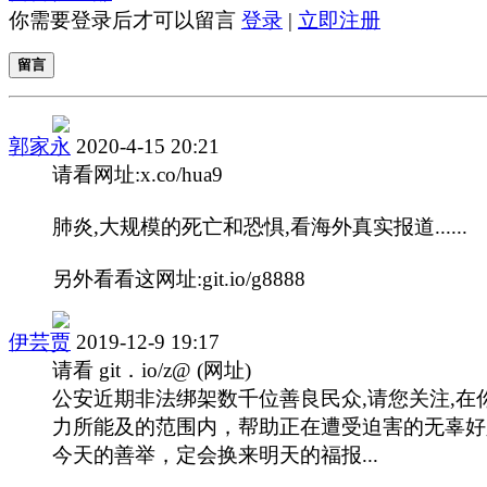
你需要登录后才可以留言
登录
|
立即注册
留言
郭家永
2020-4-15 20:21
请看网址:x.co/hua9
肺炎,大规模的死亡和恐惧,看海外真实报道......
另外看看这网址:git.io/g8888
伊芸贾
2019-12-9 19:17
请看 git．io/z@ (网址)
公安近期非法绑架数千位善良民众,请您关注,在
力所能及的范围内，帮助正在遭受迫害的无辜好
今天的善举，定会换来明天的福报...