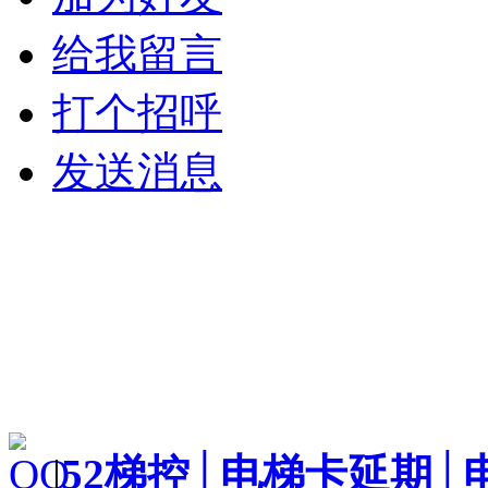
给我留言
打个招呼
发送消息
|
52梯控│电梯卡延期│