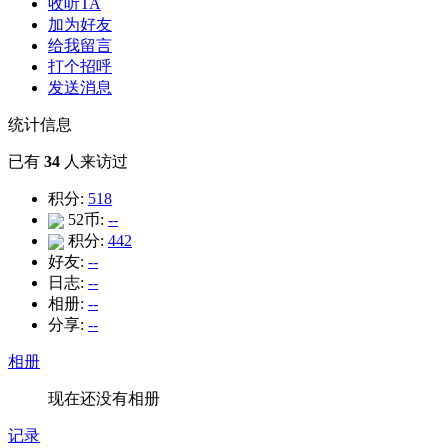
收听TA
加为好友
给我留言
打个招呼
发送消息
统计信息
已有
34
人来访过
积分:
518
52币:
--
积分:
442
好友:
--
日志:
--
相册:
--
分享:
--
相册
现在还没有相册
记录