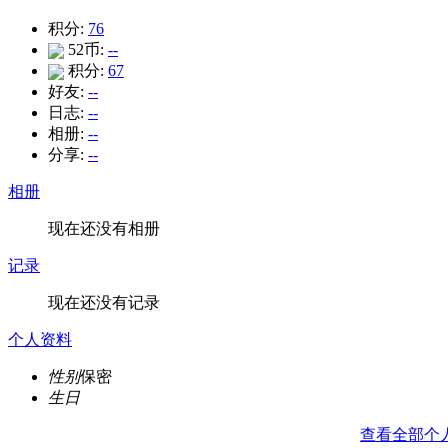
积分:
76
52币:
--
积分:
67
好友:
--
日志:
--
相册:
--
分享:
--
相册
现在还没有相册
记录
现在还没有记录
个人资料
性别
保密
生日
查看全部个