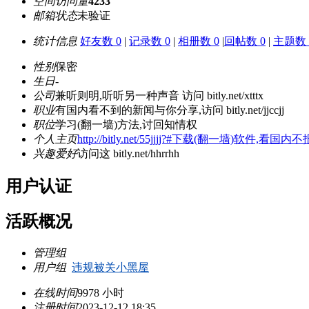
空间访问量
4233
邮箱状态
未验证
统计信息
好友数 0
|
记录数 0
|
相册数 0
|
回帖数 0
|
主题数 
性别
保密
生日
-
公司
兼听则明,听听另一种声音 访问 bitly.net/xtttx
职业
有国内看不到的新闻与你分享,访问 bitly.net/jjccjj
职位
学习(翻一墙)方法,讨回知情权
个人主页
http://bitly.net/55jjjj?#下载(翻一墙)软件,看
兴趣爱好
访问这 bitly.net/hhrrhh
用户认证
活跃概况
管理组
用户组
违规被关小黑屋
在线时间
9978 小时
注册时间
2023-12-12 18:35