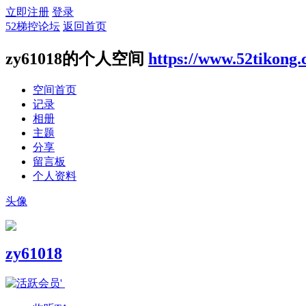
立即注册
登录
52梯控论坛
返回首页
zy61018的个人空间
https://www.52tikong
空间首页
记录
相册
主题
分享
留言板
个人资料
头像
zy61018