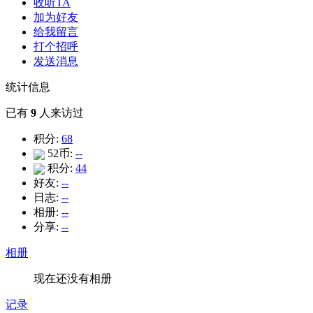
收听TA
加为好友
给我留言
打个招呼
发送消息
统计信息
已有
9
人来访过
积分:
68
52币:
--
积分:
44
好友:
--
日志:
--
相册:
--
分享:
--
相册
现在还没有相册
记录