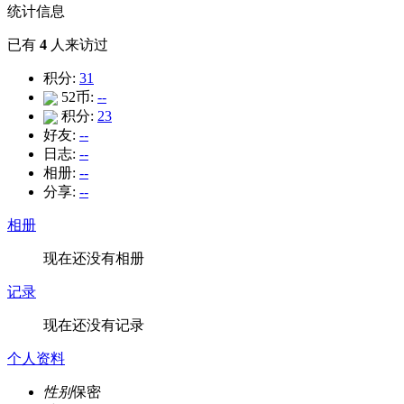
统计信息
已有
4
人来访过
积分:
31
52币:
--
积分:
23
好友:
--
日志:
--
相册:
--
分享:
--
相册
现在还没有相册
记录
现在还没有记录
个人资料
性别
保密