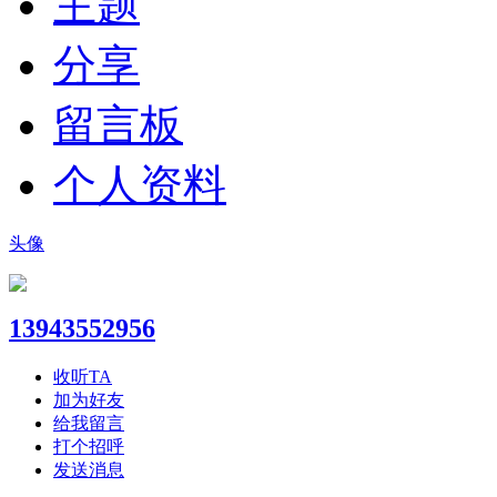
主题
分享
留言板
个人资料
头像
13943552956
收听TA
加为好友
给我留言
打个招呼
发送消息