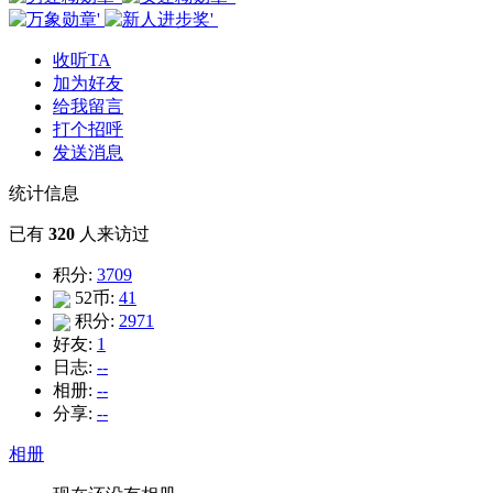
收听TA
加为好友
给我留言
打个招呼
发送消息
统计信息
已有
320
人来访过
积分:
3709
52币:
41
积分:
2971
好友:
1
日志:
--
相册:
--
分享:
--
相册