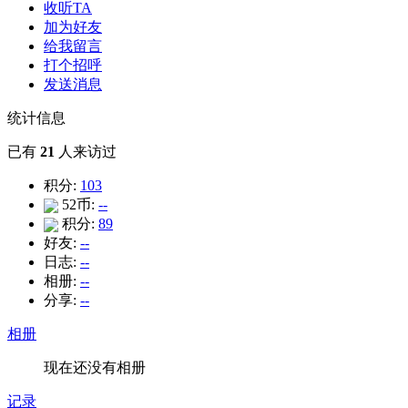
收听TA
加为好友
给我留言
打个招呼
发送消息
统计信息
已有
21
人来访过
积分:
103
52币:
--
积分:
89
好友:
--
日志:
--
相册:
--
分享:
--
相册
现在还没有相册
记录