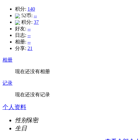
积分:
140
52币:
--
积分:
37
好友:
--
日志:
--
相册:
--
分享:
21
相册
现在还没有相册
记录
现在还没有记录
个人资料
性别
保密
生日