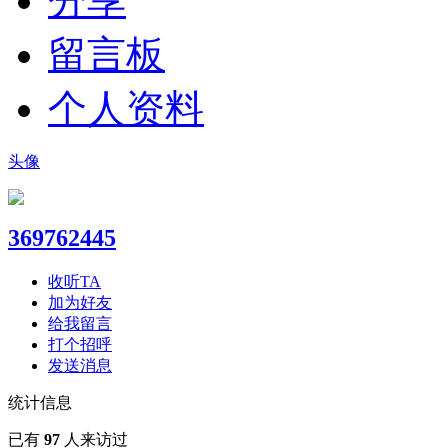
分享
留言板
个人资料
头像
369762445
收听TA
加为好友
给我留言
打个招呼
发送消息
统计信息
已有
97
人来访过