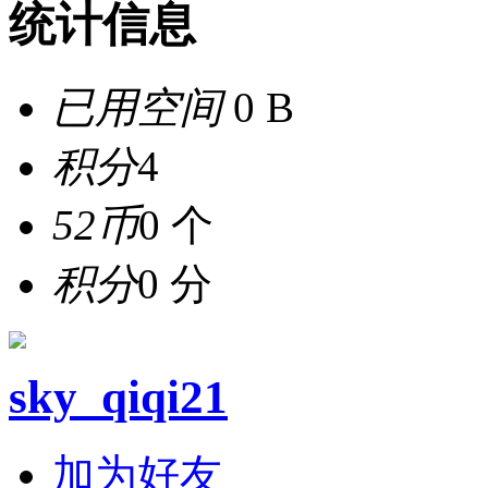
统计信息
已用空间
0 B
积分
4
52币
0 个
积分
0 分
sky_qiqi21
加为好友