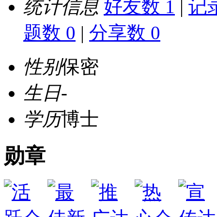
统计信息
好友数 1
|
记录
题数 0
|
分享数 0
性别
保密
生日
-
学历
博士
勋章