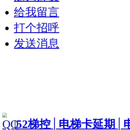
给我留言
打个招呼
发送消息
|
52梯控│电梯卡延期│