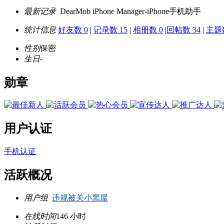
最新记录
DearMob iPhone Manager-iPhone手机助手
统计信息
好友数 0
|
记录数 15
|
相册数 0
|
回帖数 34
|
主题数
性别
保密
生日
-
勋章
用户认证
手机认证
活跃概况
用户组
违规被关小黑屋
在线时间
146 小时