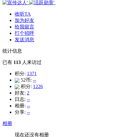
收听TA
加为好友
给我留言
打个招呼
发送消息
统计信息
已有
113
人来访过
积分:
1371
52币:
--
积分:
1226
好友:
2
日志:
--
相册:
--
分享:
--
相册
现在还没有相册