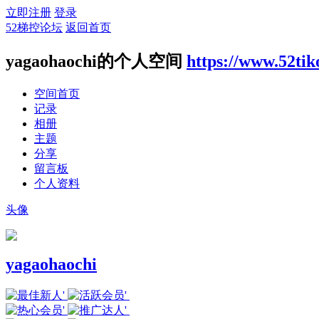
立即注册
登录
52梯控论坛
返回首页
yagaohaochi的个人空间
https://www.52ti
空间首页
记录
相册
主题
分享
留言板
个人资料
头像
yagaohaochi