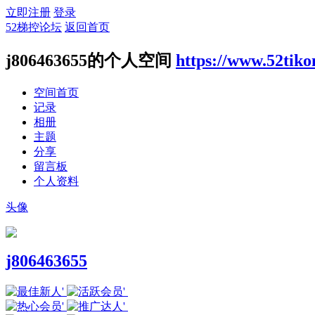
立即注册
登录
52梯控论坛
返回首页
j806463655的个人空间
https://www.52tik
空间首页
记录
相册
主题
分享
留言板
个人资料
头像
j806463655