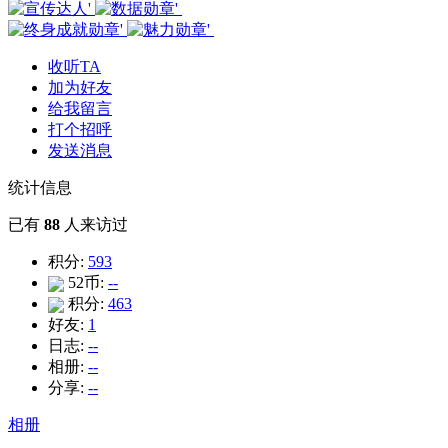
收听TA
加为好友
给我留言
打个招呼
发送消息
统计信息
已有
88
人来访过
积分:
593
52币:
--
积分:
463
好友:
1
日志:
--
相册:
--
分享:
--
相册