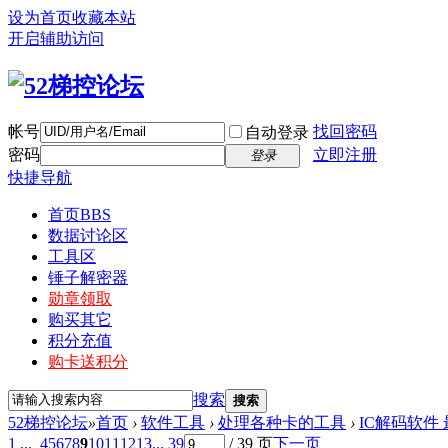
设为首页
收藏本站
开启辅助访问
帐号
找回密码
自动登录
密码
立即注册
登录
快捷导航
首页
BBS
数据讨论区
工具区
锤子解密器
勋章领取
购买其它
积分充值
购卡送积分
搜索
搜索
52梯控论坛
»
首页
›
软件工具
›
处理各种卡的工具
›
IC解码软件
1 ...
4
5
6
7
8
9
10
11
12
13
... 39
/ 39 页
下一页