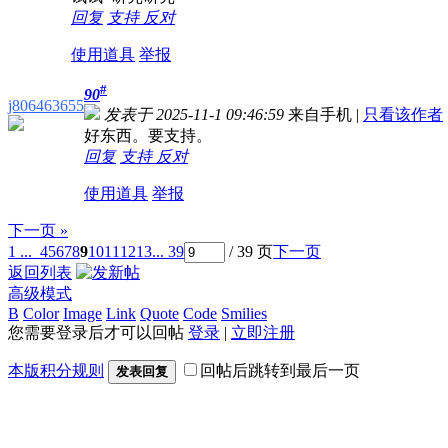
回复
支持
反对
使用道具
举报
#
90
j806463655
发表于 2025-11-1 09:46:59
来自手机
|
只看该作者
好东西。要支持。
回复
支持
反对
使用道具
举报
下一页 »
1 ...
4
5
6
7
8
9
10
11
12
13
... 39
/ 39 页
下一页
返回列表
高级模式
B
Color
Image
Link
Quote
Code
Smilies
您需要登录后才可以回帖
登录
|
立即注册
本版积分规则
回帖后跳转到最后一页
发表回复