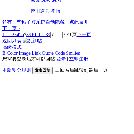
使用道具
举报
还有一些帖子被系统自动隐藏，点此展开
下一页 »
1 ...
2
3
4
5
6
7
8
9
10
11
... 39
/ 39 页
下一页
返回列表
高级模式
B
Color
Image
Link
Quote
Code
Smilies
您需要登录后才可以回帖
登录
|
立即注册
本版积分规则
回帖后跳转到最后一页
发表回复