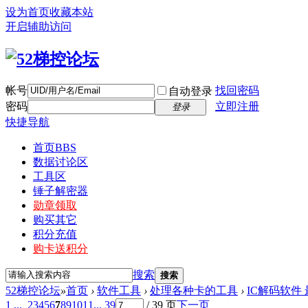
设为首页
收藏本站
开启辅助访问
帐号
找回密码
自动登录
密码
立即注册
登录
快捷导航
首页
BBS
数据讨论区
工具区
锤子解密器
勋章领取
购买其它
积分充值
购卡送积分
搜索
搜索
52梯控论坛
»
首页
›
软件工具
›
处理各种卡的工具
›
IC解码软件
1 ...
2
3
4
5
6
7
8
9
10
11
... 39
/ 39 页
下一页