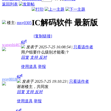
返回列表
IC解码软件 最新版
楼主:
mxy0305
[复制链接]
#
61
wangshi467
发表于 2025-7-25 16:08:54
|
只看该作者
用户组要什么级别才能看|？
回复
支持
反对
使用道具
举报
#
62
sysy0018
发表于 2025-7-25 19:10:23
|
只看该作者
谢谢楼主，共同发
回复
支持
反对
使用道具
举报
#
64