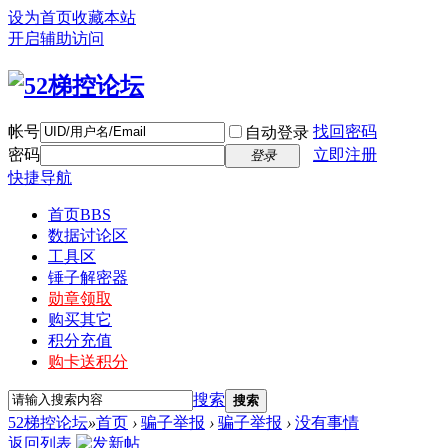
设为首页
收藏本站
开启辅助访问
帐号
找回密码
自动登录
密码
立即注册
登录
快捷导航
首页
BBS
数据讨论区
工具区
锤子解密器
勋章领取
购买其它
积分充值
购卡送积分
搜索
搜索
52梯控论坛
»
首页
›
骗子举报
›
骗子举报
›
没有事情
返回列表