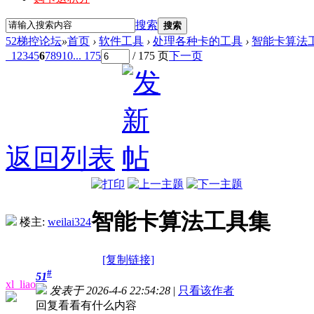
搜索
搜索
52梯控论坛
»
首页
›
软件工具
›
处理各种卡的工具
›
智能卡算法
1
2
3
4
5
6
7
8
9
10
... 175
/ 175 页
下一页
返回列表
智能卡算法工具集
楼主:
weilai324
[复制链接]
#
51
xl_liao
发表于 2026-4-6 22:54:28
|
只看该作者
回复看看有什么内容