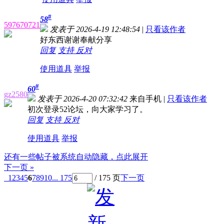
#
58
597670721
发表于 2026-4-19 12:48:54
|
只看该作者
好东西谢谢奉献分享
回复
支持
反对
使用道具
举报
#
60
gz2580
发表于 2026-4-20 07:32:42
来自手机
|
只看该作者
初次登录52论坛，向大家学习了。
回复
支持
反对
使用道具
举报
还有一些帖子被系统自动隐藏，点此展开
下一页 »
1
2
3
4
5
6
7
8
9
10
... 175
/ 175 页
下一页