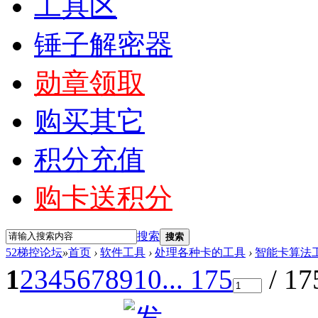
工具区
锤子解密器
勋章领取
购买其它
积分充值
购卡送积分
搜索
搜索
52梯控论坛
»
首页
›
软件工具
›
处理各种卡的工具
›
智能卡算法
1
2
3
4
5
6
7
8
9
10
... 175
/ 1