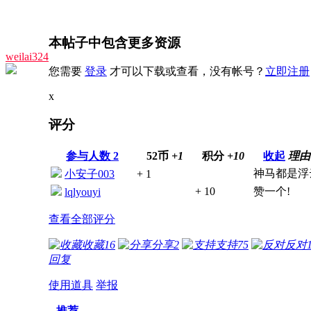
本帖子中包含更多资源
weilai324
您需要
登录
才可以下载或查看，没有帐号？
立即注册
x
评分
参与人数
2
52币
+1
积分
+10
收起
理由
神马都是浮
小安子003
+ 1
+ 10
赞一个!
lqlyouyi
查看全部评分
收藏
16
分享
2
支持
75
反对
回复
使用道具
举报
推荐