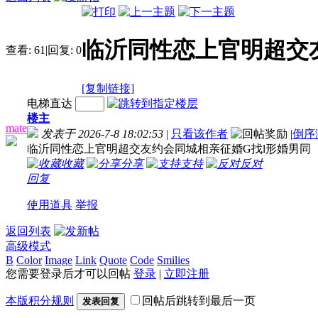
临沂同性恋上官明超交
查看:
61
|
回复:
0
[复制链接]
电梯直达
楼主
mate
发表于 2026-7-8 18:02:53
|
只看该作者
|
倒序
临沂同性恋上官明超交友约会同城相亲征婚G找l形婚男同
收藏
分享
支持
反对
回复
使用道具
举报
返回列表
高级模式
B
Color
Image
Link
Quote
Code
Smilies
您需要登录后才可以回帖
登录
|
立即注册
本版积分规则
回帖后跳转到最后一页
发表回复