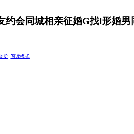
友约会同城相亲征婚G找l形婚男
浏览
|
阅读模式