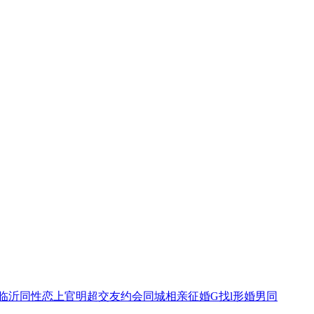
临沂同性恋上官明超交友约会同城相亲征婚G找l形婚男同