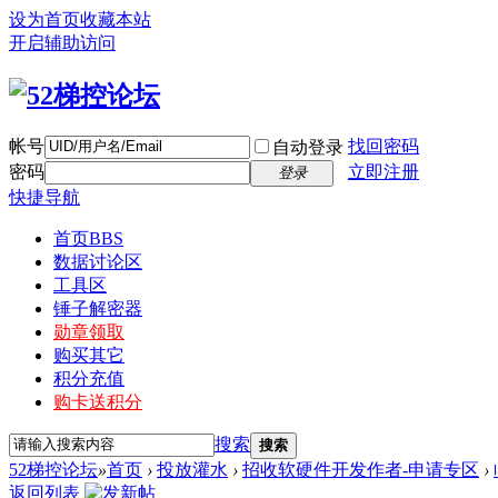
设为首页
收藏本站
开启辅助访问
帐号
找回密码
自动登录
密码
立即注册
登录
快捷导航
首页
BBS
数据讨论区
工具区
锤子解密器
勋章领取
购买其它
积分充值
购卡送积分
搜索
搜索
52梯控论坛
»
首页
›
投放灌水
›
招收软硬件开发作者-申请专区
›
返回列表