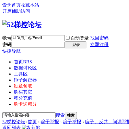
设为首页
收藏本站
开启辅助访问
帐号
找回密码
自动登录
密码
立即注册
登录
快捷导航
首页
BBS
数据讨论区
工具区
锤子解密器
勋章领取
购买其它
积分充值
购卡送积分
搜索
搜索
52梯控论坛
»
首页
›
骗子举报
›
骗子举报
›
骗子、反共、间谍举
返回列表