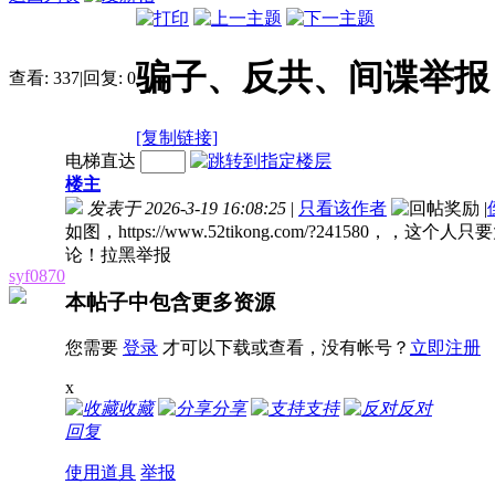
骗子、反共、间谍举报
查看:
337
|
回复:
0
[复制链接]
电梯直达
楼主
发表于 2026-3-19 16:08:25
|
只看该作者
|
如图，https://www.52tikong.com/?241
论！拉黑举报
syf0870
本帖子中包含更多资源
您需要
登录
才可以下载或查看，没有帐号？
立即注册
x
收藏
分享
支持
反对
回复
使用道具
举报