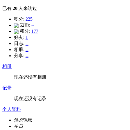
已有
20
人来访过
积分:
225
52币:
--
积分:
177
好友:
1
日志:
--
相册:
--
分享:
--
相册
现在还没有相册
记录
现在还没有记录
个人资料
性别
保密
生日