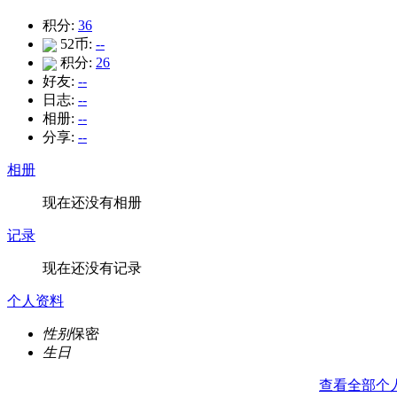
积分:
36
52币:
--
积分:
26
好友:
--
日志:
--
相册:
--
分享:
--
相册
现在还没有相册
记录
现在还没有记录
个人资料
性别
保密
生日
查看全部个