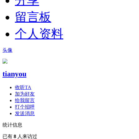
分享
留言板
个人资料
头像
tianyou
收听TA
加为好友
给我留言
打个招呼
发送消息
统计信息
已有
8
人来访过