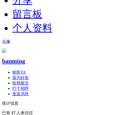
分享
留言板
个人资料
头像
banming
收听TA
加为好友
给我留言
打个招呼
发送消息
统计信息
已有
17
人来访过