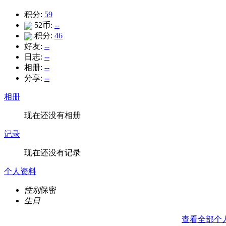
积分:
59
52币:
--
积分:
46
好友:
--
日志:
--
相册:
--
分享:
--
相册
现在还没有相册
记录
现在还没有记录
个人资料
性别
保密
生日
查看全部个