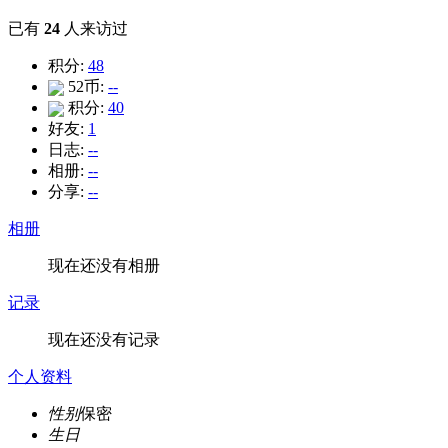
已有
24
人来访过
积分:
48
52币:
--
积分:
40
好友:
1
日志:
--
相册:
--
分享:
--
相册
现在还没有相册
记录
现在还没有记录
个人资料
性别
保密
生日